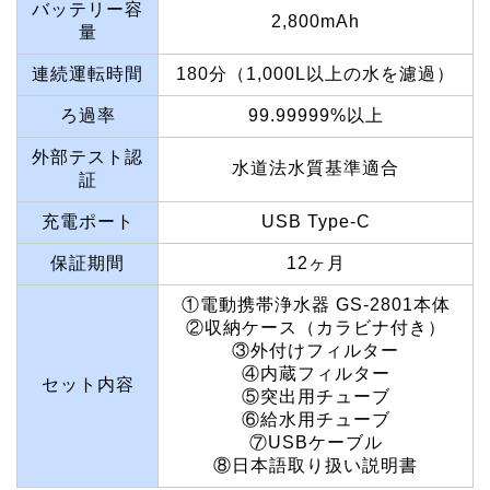
バッテリー容
2,800mAh
量
連続運転時間
180分（1,000L以上の水を濾過）
ろ過率
99.99999%以上
外部テスト認
水道法水質基準適合
証
充電ポート
USB Type-C
保証期間
12ヶ月
①電動携帯浄水器 GS-2801本体
②収納ケース（カラビナ付き）
③外付けフィルター
④内蔵フィルター
セット内容
⑤突出用チューブ
⑥給水用チューブ
⑦USBケーブル
⑧日本語取り扱い説明書