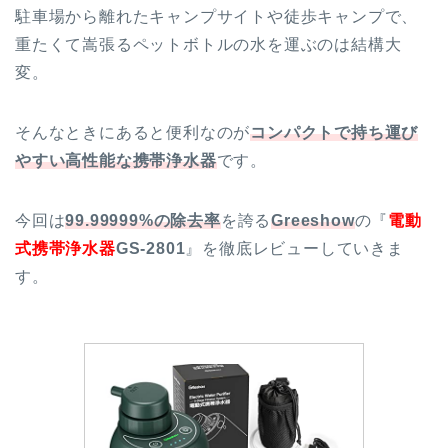
駐車場から離れたキャンプサイトや徒歩キャンプで、
重たくて嵩張るペットボトルの水を運ぶのは結構大
変。
そんなときにあると便利なのが
コンパクトで持ち運び
やすい高性能な携帯浄水器
です。
今回は
99.99999%の除去率
を誇る
Greeshow
の『
電動
式携帯浄水器
GS-2801
』を徹底レビューしていきま
す。