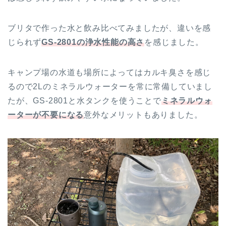
ブリタで作った水と飲み比べてみましたが、違いを感
じられず
GS-2801の浄水性能の高さ
を感じました。
キャンプ場の水道も場所によってはカルキ臭さを感じ
るので2Lのミネラルウォーターを常に常備していまし
たが、GS-2801と水タンクを使うことで
ミネラルウォ
ーターが不要になる
意外なメリットもありました。