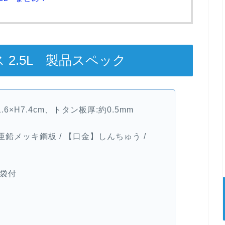
2.5L 製品スペック
.6×H7.4cm、トタン板厚:約0.5mm
鉛メッキ鋼板 / 【口金】しんちゅう /
、袋付