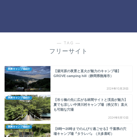
― TAG ―
フリーサイト
関東キャンプ場紹介
【湯河原の夜景と直火が魅力のキャンプ場】
GROVE camping hill（静岡県熱海市）
2024年10月28日
関東キャンプ場紹介
【吊り橋の先に広がる林間サイトと渓流が魅力】
夏でも涼しい中津川村キャンプ場（秩父市）直火
も可能な穴場
2024年8月10日
関東キャンプ場紹介
【8時〜20時までのんびり過ごせる】千葉県の穴
場キャンプ場『タラレバ』（大多喜町）