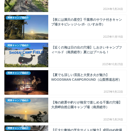
2024年5月26日
関東キャンプ場紹介
【夜には満天の星空】千葉県のサウナ付きキャン
プ場タキビレッジ-レポ-（いすみ市）
2023年11月19日
関東キャンプ場紹介
【近くの海は日の出の穴場】しおさいキャンプフ
ィールド（南房総市）夏にはプールも！
2023年10月23日
関東キャンプ場紹介
【夏でも涼しい渓流と大焚き火が魅力】
WOODSMAN CAMPGROUND（山梨県道志村）
2023年9月22日
関東キャンプ場紹介
【海の絶景や釣りが格安で楽しめる千葉の穴場】
大房岬自然公園キャンプ場（南房総市）
2023年5月29日
関東キャンプ場紹介
【広大な敷地の芝生サイトが魅力】成田ゆめ牧場